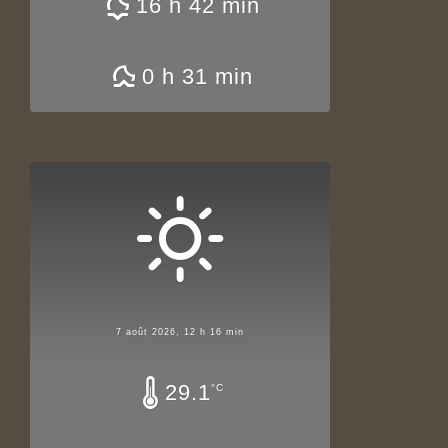
16 h 42 min
0 h 31 min
7 août 2026, 12 h 16 min
29.1
°C