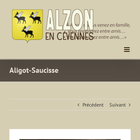
Passer
au
contenu
Aligot-Saucisse
Précédent
Suivant
Voir
l'image