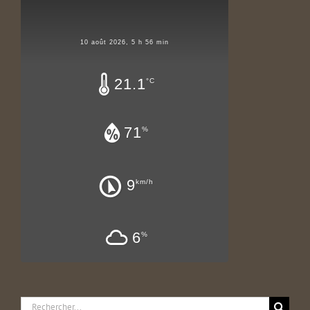
10 août 2026, 5 h 56 min
21.1
°C
71
%
9
km/h
6
%
Rechercher: