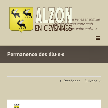
Passer
au
contenu
Permanence des élu·e·s
Précédent
Suivant
Voir
l'image