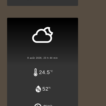
8 août 2026, 23 h 44 min
24.5
°C
52
%
km/h