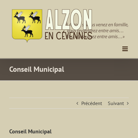
Passer
au
contenu
Conseil Municipal
Précédent
Suivant
Conseil Municipal