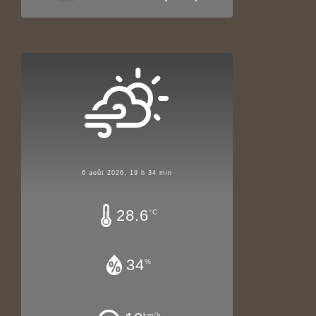
6 août 2026, 19 h 34 min
28.6
°C
34
%
km/h