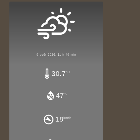
9 août 2026, 11 h 49 min
30.7
°C
47
%
18
km/h