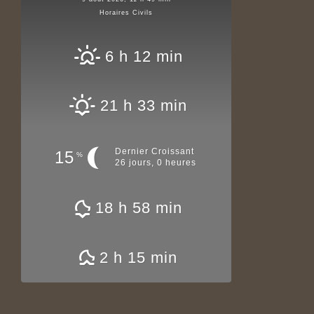
Horaires Civils
6 h 12 min
21 h 33 min
Dernier Croissant
15
%
26 jours, 0 heures
18 h 58 min
2 h 15 min