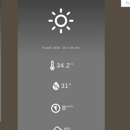
Rech
8 août 2026, 14 h 28 min
34.2
°C
31
%
8
km/h
0
%