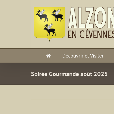
Passer
au
contenu
Découvrir et Visiter
Soirée Gourmande août 2025