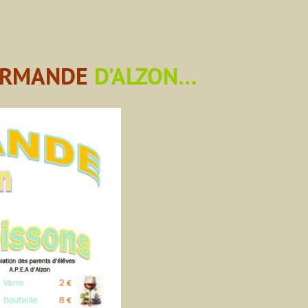
URMANDE
D’ALZON…