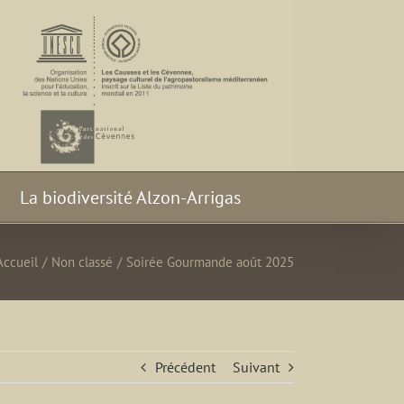
La biodiversité Alzon-Arrigas
Accueil
/
Non classé
/
Soirée Gourmande août 2025
Précédent
Suivant