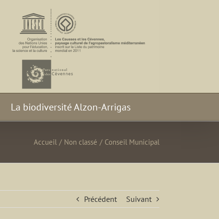
La biodiversité Alzon-Arrigas
Accueil
/
Non classé
/
Conseil Municipal
Précédent
Suivant