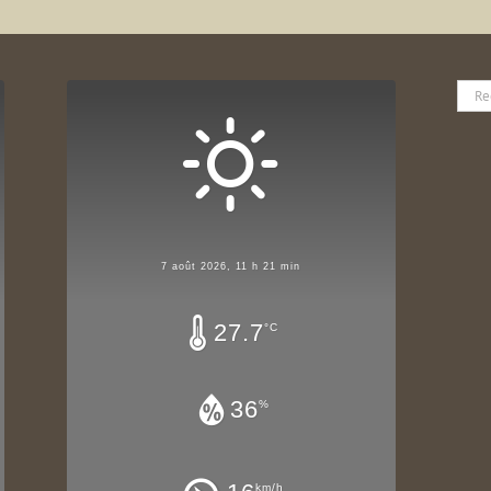
Rech
7 août 2026, 11 h 21 min
27.7
°C
36
%
km/h