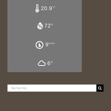
20.9
°C
72
%
9
km/h
6
%
Rechercher: