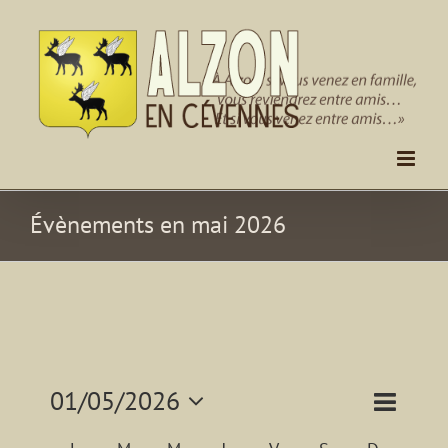
Passer
au
contenu
Évènements en mai 2026
Navigat
01/05/2026
Naviga
Mois
de
Sélectionnez
par
vues